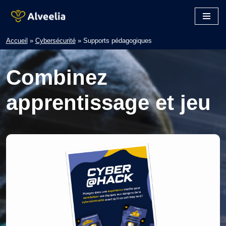
Aller
au
Accueil
»
Cybersécurité
»
Supports pédagogiques
contenu
Combinez
apprentissage et jeu